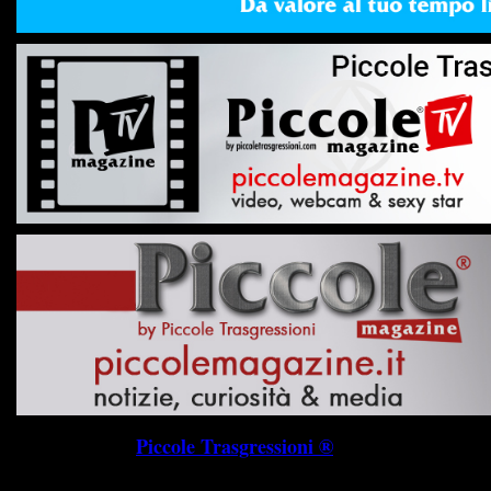
Piccole Trasgressioni ®
P.I. 019745703