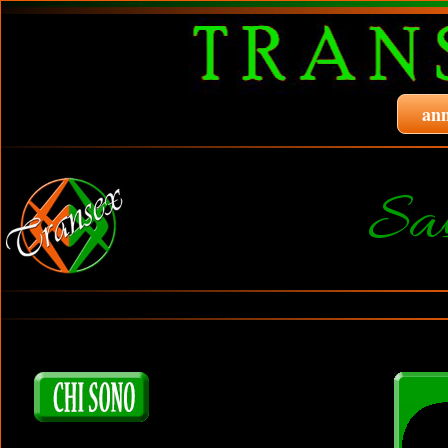
ann
Sab